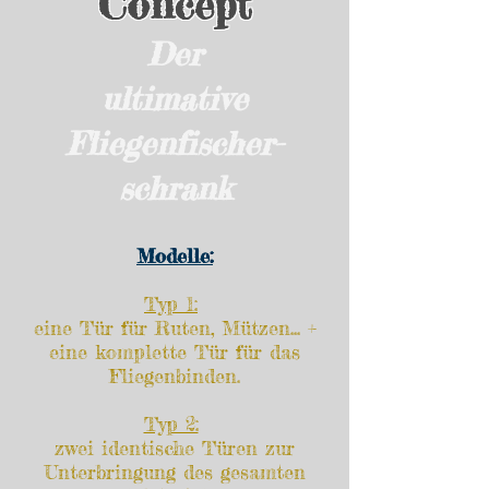
Concept
Der
ultimative
Fliegenfischer-
schrank
Modelle:
Typ 1:
eine Tür für Ruten, Mützen... +
eine komplette Tür für das
Fliegenbinden.
Typ 2:
zwei identische Türen zur
Unterbringung des gesamten